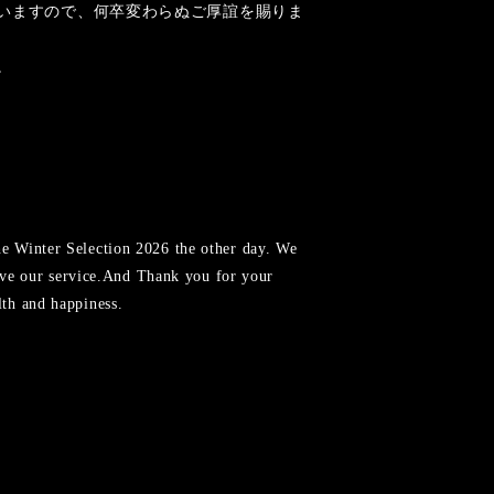
いますので、何卒変わらぬご厚誼を賜りま
。
he Winter Selection 2026 the other day. We
prove our service.And Thank you for your
lth and happiness.