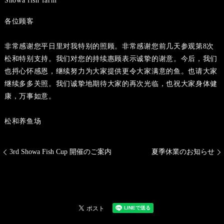
Showa fish farm
各位顾客
非常感谢您平日里对我特别的照顾。非常感谢您前几天参观第8次
松和特别支持。我们对您的持续惠顾表示诚挚的谢意。今后，我们
也捋心怀感恩，继续努力为大家提供更令大家满意的鱼。也请大家
继续多多关照。我们诚挚地期待大家的再次光临，也祝大家身体健
康，万事如意。
松和养鱼场
3rd Showa Fish Cup 開催のご案内
夏季休業のお知らせ