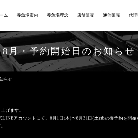
ーム
養魚場案内
養魚場理念
店舗販売
通信販売
代理
8月・予約開始日のお知らせ
知らせ
し上げます。
式LINEアカウント
にて、8月1日(木)〜8月31日(土)迄の御予約を開
す。