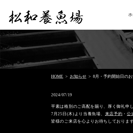
ホ
HOME
お知らせ
8月・予約開始日のお
2024/07/19
平素は格別のご高配を賜り、厚く御礼申
7月25日(木)より当養魚場、
来店予約
・
公
皆様のご来店を心よりお待ちしておりま