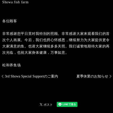
Showa fish farm
各位顾客
非常感谢您平日里对我特别的照顾。非常感谢大家来观看我们的首
次个人画展。今后，我们也捋心怀感恩，继续努力为大家提供更令
大家满意的鱼。也请大家继续多多关照。我们诚挚地期待大家的再
次光临，也祝大家身体健康，万事如意。
松和养鱼场
3rd Showa Special Supportのご案内
夏季休業のお知らせ