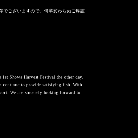
存でございますので、何卒変わらぬご厚誼
。
 1st Showa Harvest Festival the other day.
 continue to provide satisfying fish. With
port. We are sincerely looking forward to